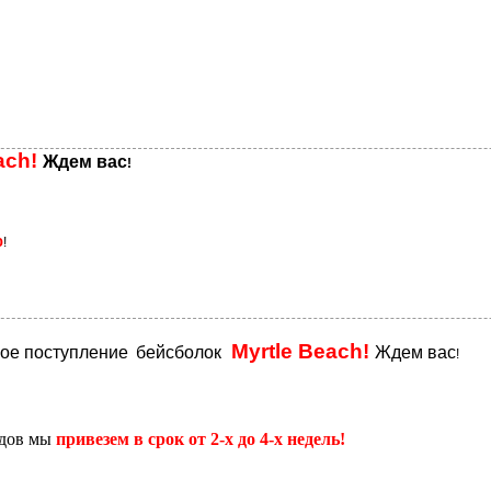
ach!
Ждем вас
!
%
!
Myrtle Beach!
вое поступление
бейсболок
Ждем вас
!
адов мы
привезем в срок от 2-х до 4-х недель!