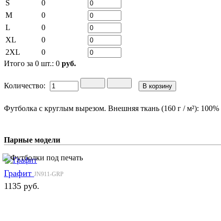
S
0
M
0
L
0
XL
0
2XL
0
Итого за
0
шт.:
0
руб.
Количество:
Футболка с круглым вырезом. Внешняя ткань (160 г / м²): 100%
Парные модели
Графит
JN911-GRP
1135 руб.