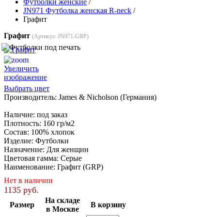
Футболки женские
/
JN971 Футболка женская R-neck
/
Графит
Графит
(Артикул:
JN971-GRP
)
Увеличить
изображение
Выбрать цвет
Производитель:
James & Nicholson (Германия)
Наличие
:
под заказ
Плотность
:
160 гр/м2
Состав
:
100% хлопок
Изделие
:
Футболки
Назначение
:
Для женщин
Цветовая гамма
:
Серые
Наименование
:
Графит (GRP)
Нет в наличии
1135 руб.
На складе
Размер
В корзину
в Москве