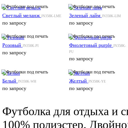
Светлый меланж
Зеленый лайм
JN358K-LME
JN358K-LIM
по запросу
по запросу
Розовый
Фиолетовый purple
JN358K-PI
JN358K-
по запросу
PU
по запросу
Белый
Желтый
JN358K-WH
JN358K-YE
по запросу
по запросу
Футболка для отдыха и сп
100% полиэстер. Двойной