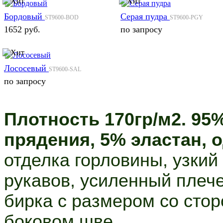
Бордовый
Серая пудра
ST9600-BOD
ST9600-PGY
1652 руб.
по запросу
Лососевый
ST9600-SAL
по запросу
Плотность 170гр/м2. 95
%
прядения, 5% эластан, 
отделка горловины, узкий 
рукавов, усиленный плеч
бирка с размером со стор
боковом шве.