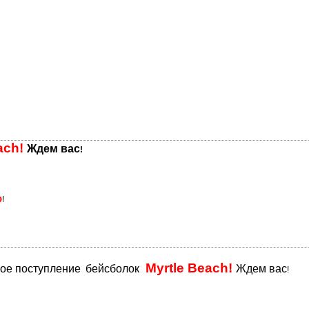
ach!
Ждем вас
!
%
!
Myrtle Beach!
вое поступление
бейсболок
Ждем вас
!