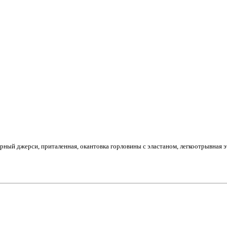
арный джерси, приталенная, окантовка горловины с эластаном,
легкоотрывная э