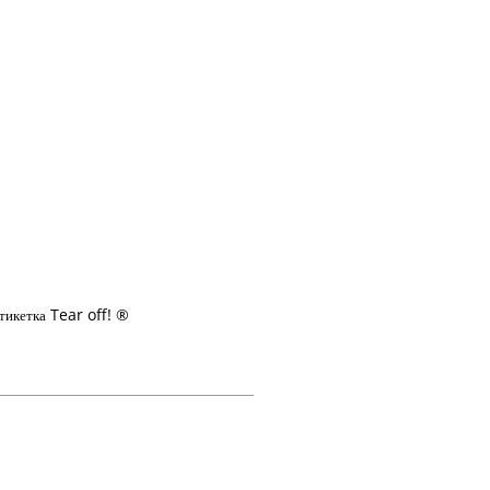
Tear off! ®
тикетка