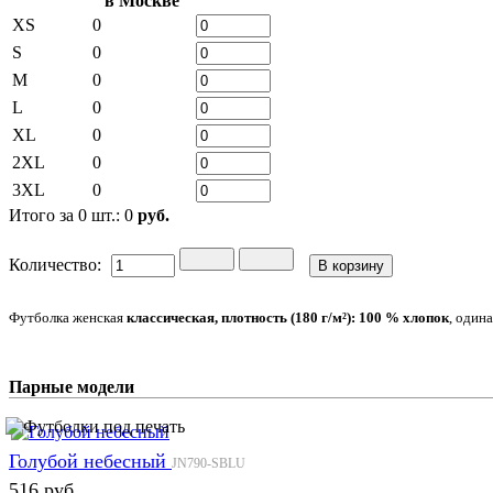
в Москве
XS
0
S
0
M
0
L
0
XL
0
2XL
0
3XL
0
Итого за
0
шт.:
0
руб.
Количество:
Футболка женская
классическая,
плотность
(180 г/м²): 100 % хлопок
, один
Парные модели
Голубой небесный
JN790-SBLU
516 руб.