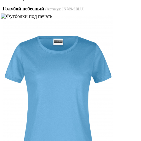
Голубой небесный
(Артикул:
JN789-SBLU
)