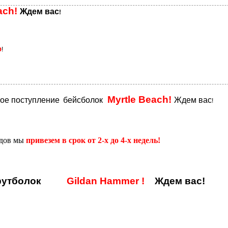
ach!
Ждем вас
!
%
!
Myrtle Beach!
вое поступление
бейсболок
Ждем вас
!
адов мы
привезем в срок от 2-х до 4-х недель!
утболок
Gildan Hammer
!
Ждем вас!