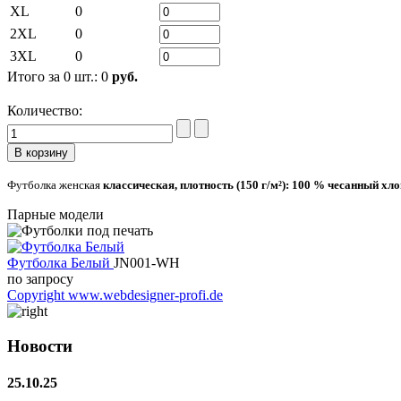
XL
0
2XL
0
3XL
0
Итого за
0
шт.:
0
руб.
Количество:
Футболка женская
классическая,
плотность
(150 г/м²): 100 % чесанный хл
Парные модели
Футболка Белый
JN001-WH
по запросу
Copyright www.webdesigner-profi.de
Новости
25.10.25