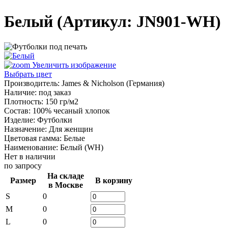
Белый
(Артикул:
JN901-WH
)
Увеличить изображение
Выбрать цвет
Производитель:
James & Nicholson (Германия)
Наличие
:
под заказ
Плотность
:
150 гр/м2
Состав
:
100% чесаный хлопок
Изделие
:
Футболки
Назначение
:
Для женщин
Цветовая гамма
:
Белые
Наименование
:
Белый (WH)
Нет в наличии
по запросу
На складе
Размер
В корзину
в Москве
S
0
M
0
L
0