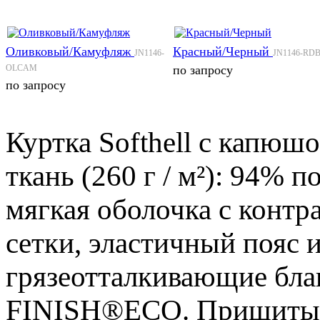
Оливковый/Камуфляж
Красный/Черный
JN1146-
JN1146-RD
OLCAM
по запросу
по запросу
Куртка Softhell с капю
ткань (260 г / м²): 94% 
мягкая оболочка с контр
сетки, эластичный пояс 
грязеотталкивающие бла
FINISH®ECO. Пришитый 