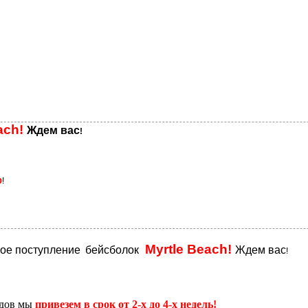
ach!
Ждем вас
!
%
!
Myrtle Beach!
вое поступление
бейсболок
Ждем вас
!
адов мы
привезем в срок от 2-х до 4-х недель!