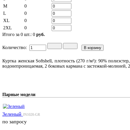
M
0
L
0
XL
0
2XL
0
Итого за
0
шт.:
0
руб.
Количество:
Куртка женская Softshell, плотность (270 г/м²): 90% полиэс
водонепроницаемая, 2 боковых кармана с застежкой-молнией, 
Парные модели
Зеленый
JN1020-GR
по запросу