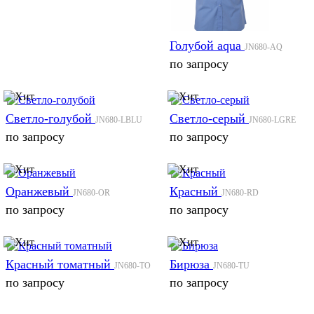
Голубой aqua
JN680-AQ
по запросу
Светло-голубой
Светло-серый
JN680-LBLU
JN680-LGRE
по запросу
по запросу
Оранжевый
Красный
JN680-OR
JN680-RD
по запросу
по запросу
Красный томатный
Бирюза
JN680-TO
JN680-TU
по запросу
по запросу