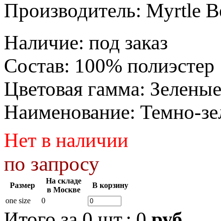
Производитель:
Myrtle B
Наличие
:
под заказ
Состав
:
100% полиэстер
Цветовая гамма
:
Зелены
Наименование
:
Темно-з
Нет в наличии
по запросу
На складе
Размер
В корзину
в Москве
one size
0
Итого за
0
шт.:
0
руб.