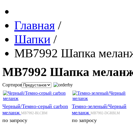
Главная
/
Шапки
/
MB7992 Шапка меланж
MB7992 Шапка меланже
Сортировка:
Черный/Темно-серый carbon
Темно-зеленый/Черный
меланж
меланж
MB7992-BLCBM
MB7992-DGRBLM
по запросу
по запросу