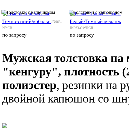
Темно-синий/кобальт
Белый/Темный меланж
JN963-
NYCB
JN963-OWHGR
по запросу
по запросу
Мужская толстовка на
"кенгуру", плотность (
полиэстер
, резинки на р
двойной капюшон со шну