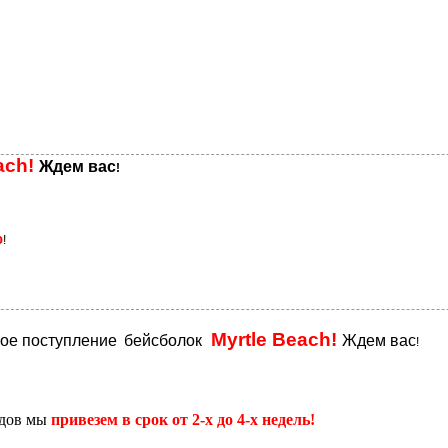
ach!
Ждем вас
!
%
!
Myrtle Beach!
вое поступление
бейсболок
Ждем вас
!
адов мы
привезем в срок от 2-х до 4-х недель!