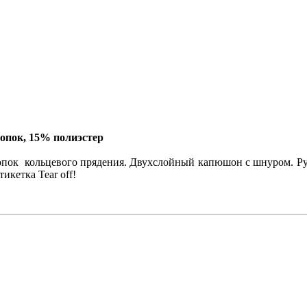
лопок, 15% полиэстер
опок кольцевого прядения. Двухслойный капюшон с шнуром. Рук
кетка Tear off!