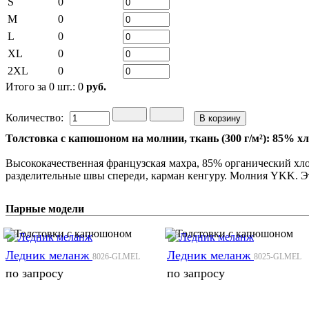
S
0
M
0
L
0
XL
0
2XL
0
Итого за
0
шт.:
0
руб.
Количество:
Толстовка с капюшоном на молнии, ткань (300 г/м²): 85% х
Высококачественная французская махра, 85% органический хл
разделительные швы спереди, карман кенгуру. Молния YKK. Эти
Парные модели
Ледник меланж
Ледник меланж
8026-GLMEL
8025-GLMEL
по запросу
по запросу