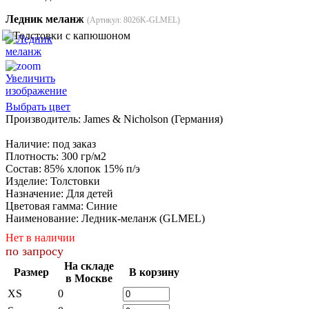
Ледник меланж
(Артикул:
8026K-GLMEL
)
Увеличить
изображение
Выбрать цвет
Производитель:
James & Nicholson (Германия)
Наличие
:
под заказ
Плотность
:
300 гр/м2
Состав
:
85% хлопок 15% п/э
Изделие
:
Толстовки
Назначение
:
Для детей
Цветовая гамма
:
Синие
Наименование
:
Ледник-меланж (GLMEL)
Нет в наличии
по запросу
На складе
Размер
В корзину
в Москве
XS
0