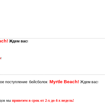
ach!
Ждем вас
!
%
!
Myrtle Beach!
вое поступление
бейсболок
Ждем вас
!
адов мы
привезем в срок от 2-х до 4-х недель!