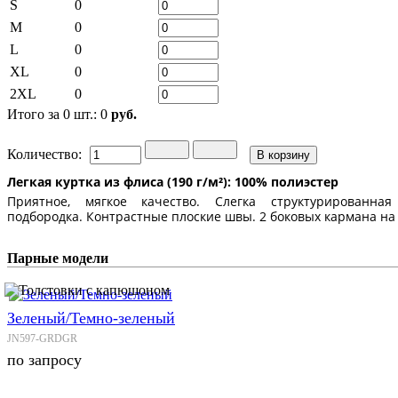
S
0
M
0
L
0
XL
0
2XL
0
Итого за
0
шт.:
0
руб.
Количество:
Легкая куртка из флиса
(190 г/м²): 100% полиэстер
Приятное, мягкое качество.
Слегка структурированна
подбородка.
Контрастные плоские швы.
2 боковых кармана на
Парные модели
Зеленый/Темно-зеленый
JN597-GRDGR
по запросу