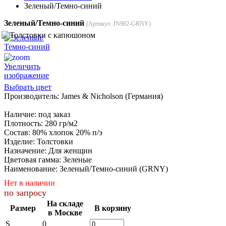
Зеленый/Темно-синий
Зеленый/Темно-синий
(Артикул:
JN962-GRNY
)
Увеличить
изображение
Выбрать цвет
Производитель:
James & Nicholson (Германия)
Наличие
:
под заказ
Плотность
:
280 гр/м2
Состав
:
80% хлопок 20% п/э
Изделие
:
Толстовки
Назначение
:
Для женщин
Цветовая гамма
:
Зеленые
Наименование
:
Зеленый/Темно-синий (GRNY)
Нет в наличии
по запросу
На складе
Размер
В корзину
в Москве
S
0