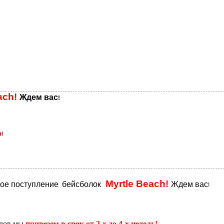
ach!
Ждем вас
!
%
!
Myrtle Beach!
вое поступление
бейсболок
Ждем вас
!
адов мы
привезем в срок от 2-х до 4-х недель!