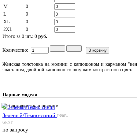
M
0
L
0
XL
0
2XL
0
Итого за
0
шт.:
0
руб.
Количество:
Женская толстовка на молнии с капюшоном и карманом "кенгу
эластаном, двойной капюшон со шнурком контрастного цвета
Парные модели
Зеленый/Темно-синий
JN963-
GRNY
по запросу